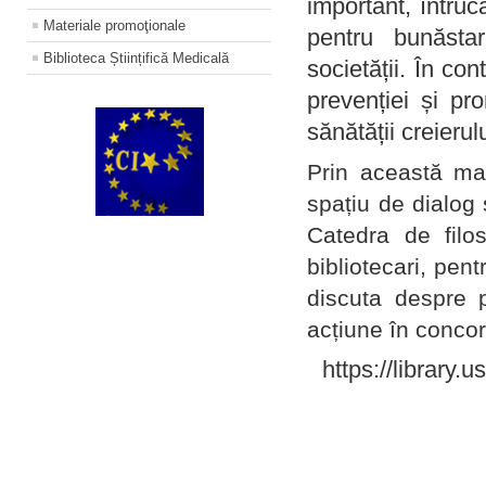
important, întruc
Materiale promoţionale
pentru bunăstar
Biblioteca Științifică Medicală
societății. În con
prevenției și pr
sănătății creierul
Prin această ma
spațiu de dialog 
Catedra de filo
bibliotecari, pent
discuta despre p
acțiune în concord
https://library.