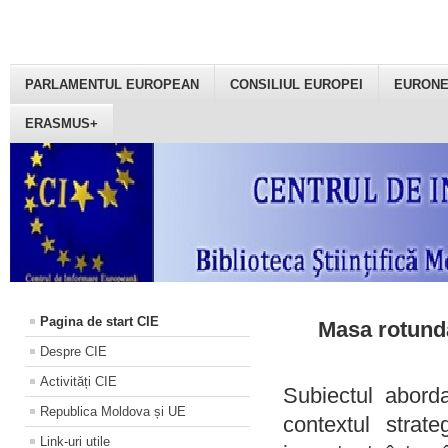
PARLAMENTUL EUROPEAN
CONSILIUL EUROPEI
EURON
ERASMUS+
Pagina de start CIE
Masa rotundă
Despre CIE
Activități CIE
Subiectul aborda
Republica Moldova și UE
contextul strat
Link-uri utile