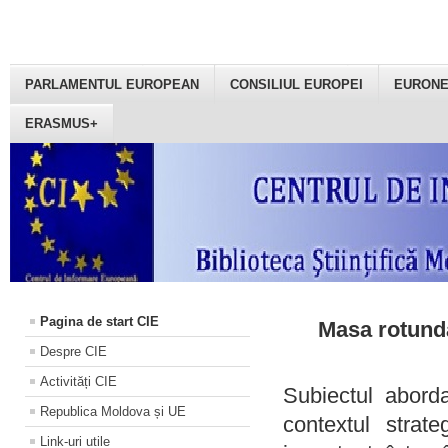
PARLAMENTUL EUROPEAN
CONSILIUL EUROPEI
EURON
ERASMUS+
Pagina de start CIE
Masa rotundă
Despre CIE
Activități CIE
Subiectul aborda
Republica Moldova și UE
contextul strat
Link-uri utile