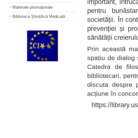
important, întruc
Materiale promoţionale
pentru bunăstar
Biblioteca Științifică Medicală
societății. În con
prevenției și pr
sănătății creierul
Prin această ma
spațiu de dialog 
Catedra de filo
bibliotecari, pent
discuta despre p
acțiune în concord
https://library.