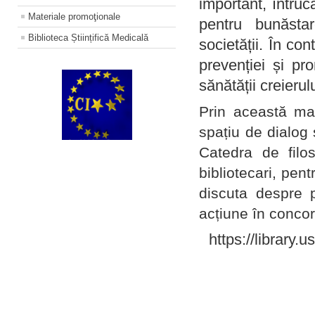
important, întruc
Materiale promoţionale
pentru bunăstar
Biblioteca Științifică Medicală
societății. În con
prevenției și pr
sănătății creierul
Prin această ma
spațiu de dialog 
Catedra de filo
bibliotecari, pent
discuta despre p
acțiune în concord
https://library.