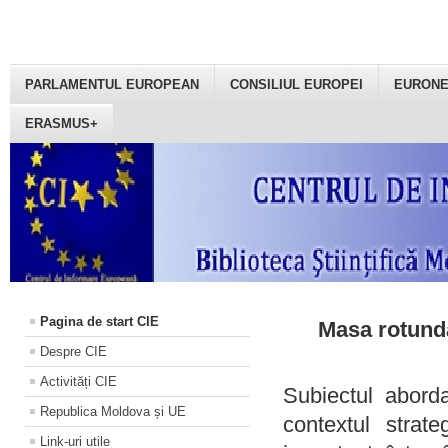
PARLAMENTUL EUROPEAN
CONSILIUL EUROPEI
EURON
ERASMUS+
Pagina de start CIE
Masa rotundă
Despre CIE
Activități CIE
Subiectul aborda
Republica Moldova și UE
contextul strat
Link-uri utile