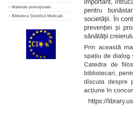
important, întruc
Materiale promoţionale
pentru bunăstar
Biblioteca Științifică Medicală
societății. În con
prevenției și pr
sănătății creierul
Prin această ma
spațiu de dialog 
Catedra de filo
bibliotecari, pent
discuta despre p
acțiune în concord
https://library.