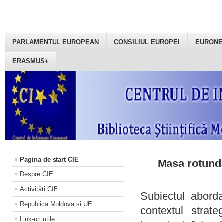
PARLAMENTUL EUROPEAN
CONSILIUL EUROPEI
EURON
ERASMUS+
Pagina de start CIE
Masa rotundă
Despre CIE
Activități CIE
Subiectul aborda
Republica Moldova și UE
contextul strat
Link-uri utile