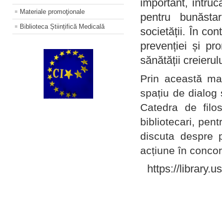
important, întruc
Materiale promoţionale
pentru bunăstar
Biblioteca Științifică Medicală
societății. În con
prevenției și pr
sănătății creierul
Prin această ma
spațiu de dialog 
Catedra de filo
bibliotecari, pent
discuta despre p
acțiune în concord
https://library.