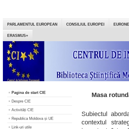
PARLAMENTUL EUROPEAN
CONSILIUL EUROPEI
EURON
ERASMUS+
Pagina de start CIE
Masa rotundă
Despre CIE
Activități CIE
Subiectul aborda
Republica Moldova și UE
contextul strat
Link-uri utile