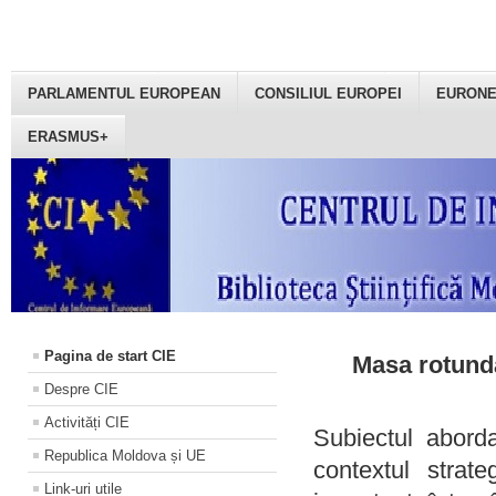
PARLAMENTUL EUROPEAN
CONSILIUL EUROPEI
EURON
ERASMUS+
Pagina de start CIE
Masa rotundă
Despre CIE
Activități CIE
Subiectul aborda
Republica Moldova și UE
contextul strat
Link-uri utile