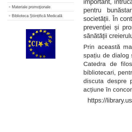
important, întruc
Materiale promoţionale
pentru bunăstar
Biblioteca Științifică Medicală
societății. În con
prevenției și pr
sănătății creierul
Prin această ma
spațiu de dialog 
Catedra de filo
bibliotecari, pent
discuta despre p
acțiune în concord
https://library.