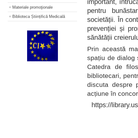
important, întruc
Materiale promoţionale
pentru bunăstar
Biblioteca Științifică Medicală
societății. În con
prevenției și pr
sănătății creierul
Prin această ma
spațiu de dialog 
Catedra de filo
bibliotecari, pent
discuta despre p
acțiune în concord
https://library.