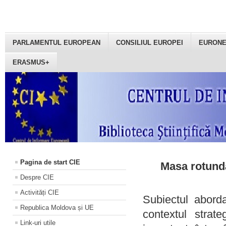
PARLAMENTUL EUROPEAN
CONSILIUL EUROPEI
EURON
ERASMUS+
Pagina de start CIE
Masa rotundă
Despre CIE
Activități CIE
Subiectul aborda
Republica Moldova și UE
contextul strat
Link-uri utile