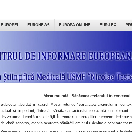
 EUROPEI
EURONEWS
EUROPA ONLINE
EUR-LEX
PR
Masa rotundă “Sănătatea creierului în contextul 
Subiectul abordat în cadrul Mesei rotunde “Sănătatea creierului în context
actual și important, întrucât sănătatea creierului reprezintă un element e
dezvoltarea durabilă a societății. În contextul strategiilor europene dedicate s
de viață sănătos, atenția acordată sănătății creierului devine o prioritate tot 
Prin această masă rotundă organizatorii şi-au propus să creeze un spațiu de dialog