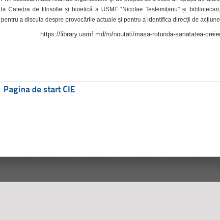
la Catedra de filosofie și bioetică a USMF “Nicolae Testemițanu” și bibliotecari,
pentru a discuta despre provocările actuale și pentru a identifica direcții de acțiune
https://library.usmf.md/ro/noutati/masa-rotunda-sanatatea-creier
Pagina de start CIE