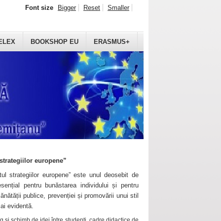
Font size
Bigger
Reset
Smaller
ELEX
BOOKSHOP EU
ERASMUS+
strategiilor europene”
ul strategiilor europene” este unul deosebit de
sențial pentru bunăstarea individului și pentru
ănătății publice, prevenției și promovării unui stil
mai evidentă.
 și schimb de idei între studenți, cadre didactice de