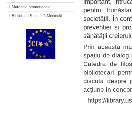
important, întruc
Materiale promoţionale
pentru bunăstar
Biblioteca Științifică Medicală
societății. În con
prevenției și pr
sănătății creierul
Prin această ma
spațiu de dialog 
Catedra de filo
bibliotecari, pent
discuta despre p
acțiune în concord
https://library.