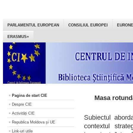
PARLAMENTUL EUROPEAN
CONSILIUL EUROPEI
EURON
ERASMUS+
Pagina de start CIE
Masa rotundă
Despre CIE
Activități CIE
Subiectul aborda
Republica Moldova și UE
contextul strat
Link-uri utile