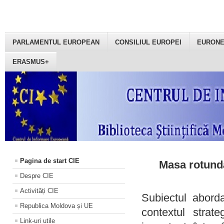
PARLAMENTUL EUROPEAN
CONSILIUL EUROPEI
EURON
ERASMUS+
Pagina de start CIE
Masa rotundă
Despre CIE
Activități CIE
Subiectul aborda
Republica Moldova și UE
contextul strat
Link-uri utile