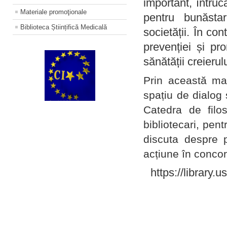
important, întruc
Materiale promoţionale
pentru bunăstar
Biblioteca Științifică Medicală
societății. În con
prevenției și pr
sănătății creierul
Prin această ma
spațiu de dialog 
Catedra de filo
bibliotecari, pent
discuta despre p
acțiune în concord
https://library.