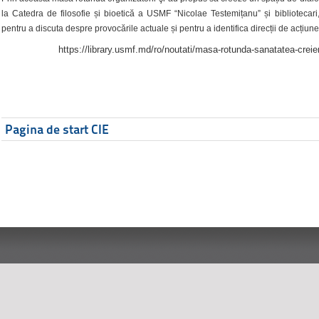
la Catedra de filosofie și bioetică a USMF “Nicolae Testemițanu” și bibliotecari,
pentru a discuta despre provocările actuale și pentru a identifica direcții de acțiune
https://library.usmf.md/ro/noutati/masa-rotunda-sanatatea-creier
Pagina de start CIE