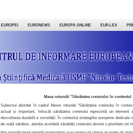
 EUROPEI
EURONEWS
EUROPA ONLINE
EUR-LEX
PR
Masa rotundă “Sănătatea creierului în contextul 
Subiectul abordat în cadrul Mesei rotunde “Sănătatea creierului în context
actual și important, întrucât sănătatea creierului reprezintă un element e
dezvoltarea durabilă a societății. În contextul strategiilor europene dedicate s
de viață sănătos, atenția acordată sănătății creierului devine o prioritate tot 
Prin această masă rotundă organizatorii şi-au propus să creeze un spațiu de dialog