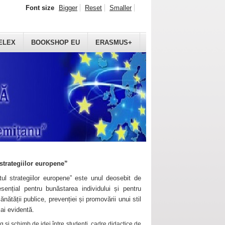
Font size
Bigger
Reset
Smaller
ELEX
BOOKSHOP EU
ERASMUS+
strategiilor europene”
ul strategiilor europene” este unul deosebit de
sențial pentru bunăstarea individului și pentru
ănătății publice, prevenției și promovării unui stil
mai evidentă.
 și schimb de idei între studenți, cadre didactice de