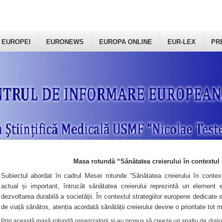
 EUROPEI
EURONEWS
EUROPA ONLINE
EUR-LEX
PR
Masa rotundă “Sănătatea creierului în contextul 
Subiectul abordat în cadrul Mesei rotunde “Sănătatea creierului în context
actual și important, întrucât sănătatea creierului reprezintă un element e
dezvoltarea durabilă a societății. În contextul strategiilor europene dedicate s
de viață sănătos, atenția acordată sănătății creierului devine o prioritate tot 
Prin această masă rotundă organizatorii şi-au propus să creeze un spațiu de dialog