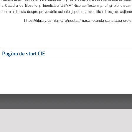
la Catedra de filosofie și bioetică a USMF “Nicolae Testemițanu” și bibliotecari,
pentru a discuta despre provocările actuale și pentru a identifica direcții de acțiune
https://library.usmf.md/ro/noutati/masa-rotunda-sanatatea-creier
Pagina de start CIE