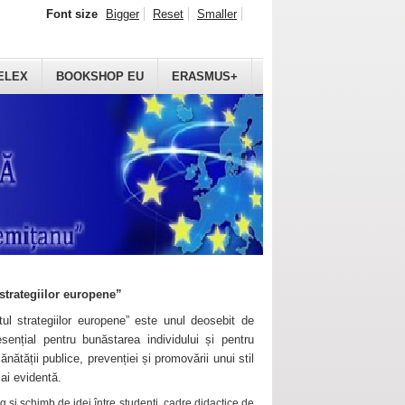
Font size
Bigger
Reset
Smaller
ELEX
BOOKSHOP EU
ERASMUS+
strategiilor europene”
ul strategiilor europene” este unul deosebit de
sențial pentru bunăstarea individului și pentru
ănătății publice, prevenției și promovării unui stil
mai evidentă.
 și schimb de idei între studenți, cadre didactice de