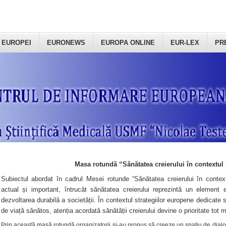
 EUROPEI
EURONEWS
EUROPA ONLINE
EUR-LEX
PR
Masa rotundă “Sănătatea creierului în contextul 
Subiectul abordat în cadrul Mesei rotunde “Sănătatea creierului în context
actual și important, întrucât sănătatea creierului reprezintă un element e
dezvoltarea durabilă a societății. În contextul strategiilor europene dedicate s
de viață sănătos, atenția acordată sănătății creierului devine o prioritate tot 
Prin această masă rotundă organizatorii şi-au propus să creeze un spațiu de dialog