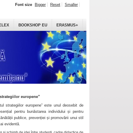
Font size
Bigger
Reset
Smaller
ELEX
BOOKSHOP EU
ERASMUS+
strategiilor europene”
ul strategiilor europene” este unul deosebit de
sențial pentru bunăstarea individului și pentru
ănătății publice, prevenției și promovării unui stil
mai evidentă.
 și schimb de idei între studenți, cadre didactice de