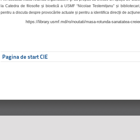
la Catedra de filosofie și bioetică a USMF “Nicolae Testemițanu” și bibliotecari,
pentru a discuta despre provocările actuale și pentru a identifica direcții de acțiune
https://library.usmf.md/ro/noutati/masa-rotunda-sanatatea-creier
Pagina de start CIE