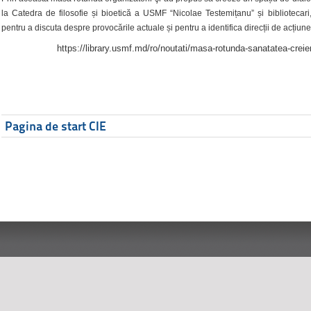
la Catedra de filosofie și bioetică a USMF “Nicolae Testemițanu” și bibliotecari,
pentru a discuta despre provocările actuale și pentru a identifica direcții de acțiune
https://library.usmf.md/ro/noutati/masa-rotunda-sanatatea-creier
Pagina de start CIE