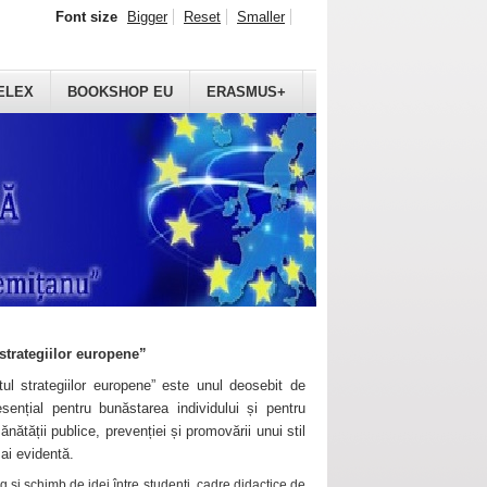
Font size
Bigger
Reset
Smaller
ELEX
BOOKSHOP EU
ERASMUS+
strategiilor europene”
ul strategiilor europene” este unul deosebit de
sențial pentru bunăstarea individului și pentru
ănătății publice, prevenției și promovării unui stil
mai evidentă.
 și schimb de idei între studenți, cadre didactice de