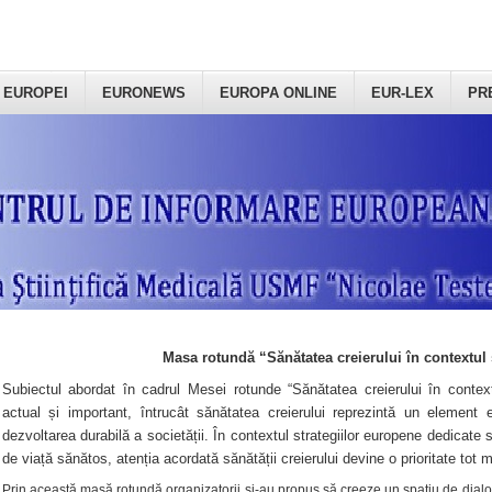
 EUROPEI
EURONEWS
EUROPA ONLINE
EUR-LEX
PR
Masa rotundă “Sănătatea creierului în contextul 
Subiectul abordat în cadrul Mesei rotunde “Sănătatea creierului în context
actual și important, întrucât sănătatea creierului reprezintă un element e
dezvoltarea durabilă a societății. În contextul strategiilor europene dedicate s
de viață sănătos, atenția acordată sănătății creierului devine o prioritate tot 
Prin această masă rotundă organizatorii şi-au propus să creeze un spațiu de dialog