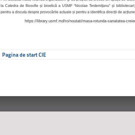
la Catedra de filosofie și bioetică a USMF “Nicolae Testemițanu” și bibliotecari,
pentru a discuta despre provocările actuale și pentru a identifica direcții de acțiune
https://library.usmf.md/ro/noutati/masa-rotunda-sanatatea-creier
Pagina de start CIE