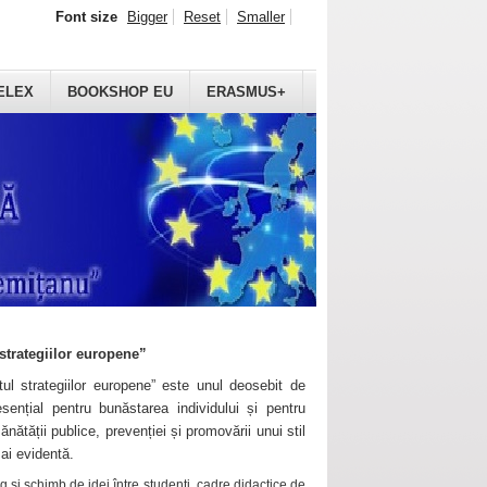
Font size
Bigger
Reset
Smaller
ELEX
BOOKSHOP EU
ERASMUS+
strategiilor europene”
ul strategiilor europene” este unul deosebit de
sențial pentru bunăstarea individului și pentru
ănătății publice, prevenției și promovării unui stil
mai evidentă.
 și schimb de idei între studenți, cadre didactice de