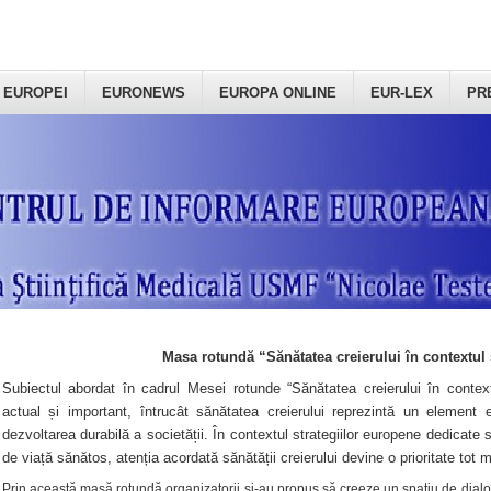
 EUROPEI
EURONEWS
EUROPA ONLINE
EUR-LEX
PR
Masa rotundă “Sănătatea creierului în contextul 
Subiectul abordat în cadrul Mesei rotunde “Sănătatea creierului în context
actual și important, întrucât sănătatea creierului reprezintă un element e
dezvoltarea durabilă a societății. În contextul strategiilor europene dedicate s
de viață sănătos, atenția acordată sănătății creierului devine o prioritate tot 
Prin această masă rotundă organizatorii şi-au propus să creeze un spațiu de dialog