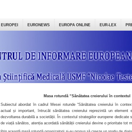
 EUROPEI
EURONEWS
EUROPA ONLINE
EUR-LEX
PR
Masa rotundă “Sănătatea creierului în contextul 
Subiectul abordat în cadrul Mesei rotunde “Sănătatea creierului în context
actual și important, întrucât sănătatea creierului reprezintă un element e
dezvoltarea durabilă a societății. În contextul strategiilor europene dedicate s
de viață sănătos, atenția acordată sănătății creierului devine o prioritate tot 
Prin această masă rotundă organizatorii şi-au propus să creeze un spațiu de dialog