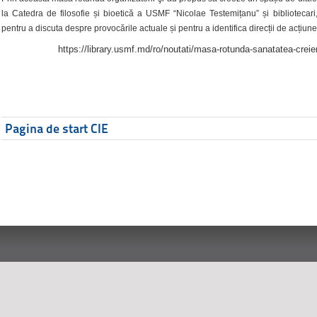
la Catedra de filosofie și bioetică a USMF “Nicolae Testemițanu” și bibliotecari,
pentru a discuta despre provocările actuale și pentru a identifica direcții de acțiune
https://library.usmf.md/ro/noutati/masa-rotunda-sanatatea-creier
Pagina de start CIE