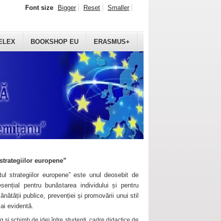
Font size
Bigger
Reset
Smaller
ELEX
BOOKSHOP EU
ERASMUS+
strategiilor europene”
ul strategiilor europene” este unul deosebit de
sențial pentru bunăstarea individului și pentru
ănătății publice, prevenției și promovării unui stil
mai evidentă.
 și schimb de idei între studenți, cadre didactice de