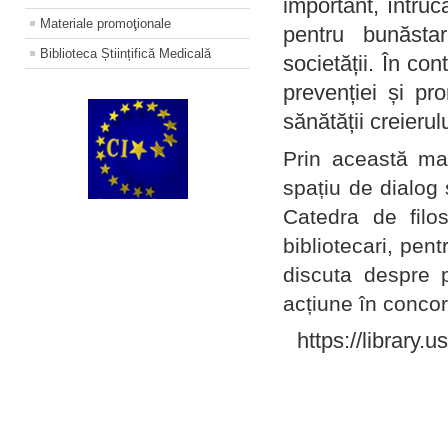
important, întruc
Materiale promoţionale
pentru bunăstar
Biblioteca Științifică Medicală
societății. În con
prevenției și pr
sănătății creierul
Prin această ma
spațiu de dialog 
Catedra de filo
bibliotecari, pent
discuta despre p
acțiune în concord
https://library.