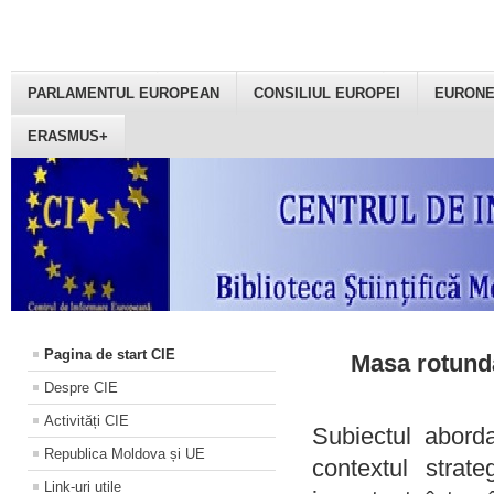
PARLAMENTUL EUROPEAN
CONSILIUL EUROPEI
EURON
ERASMUS+
Pagina de start CIE
Masa rotundă
Despre CIE
Activități CIE
Subiectul aborda
Republica Moldova și UE
contextul strat
Link-uri utile