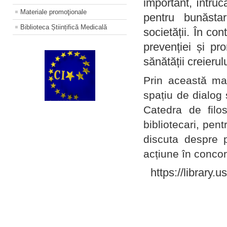
important, întruc
Materiale promoţionale
pentru bunăstar
Biblioteca Științifică Medicală
societății. În con
prevenției și pr
sănătății creierul
Prin această ma
spațiu de dialog 
Catedra de filo
bibliotecari, pent
discuta despre p
acțiune în concord
https://library.