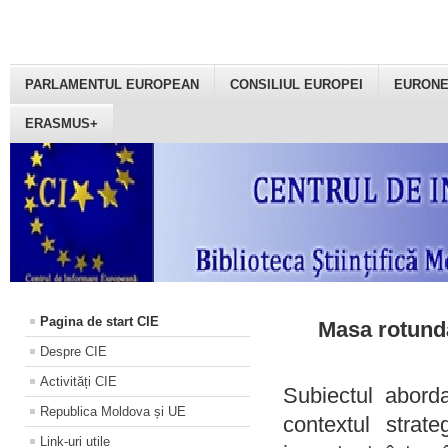
PARLAMENTUL EUROPEAN
CONSILIUL EUROPEI
EURON
ERASMUS+
Pagina de start CIE
Masa rotundă
Despre CIE
Activități CIE
Subiectul aborda
Republica Moldova și UE
contextul strat
Link-uri utile