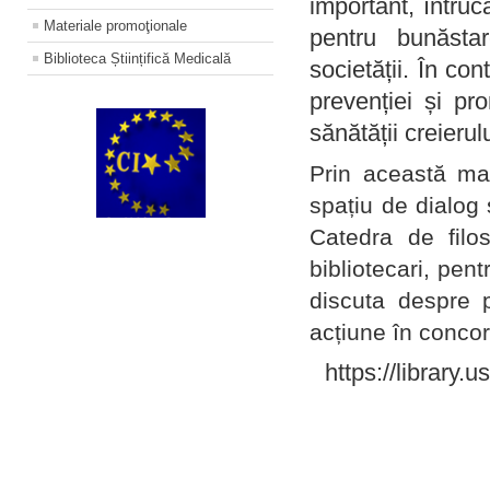
important, întruc
Materiale promoţionale
pentru bunăstar
Biblioteca Științifică Medicală
societății. În con
prevenției și pr
sănătății creierul
Prin această ma
spațiu de dialog 
Catedra de filo
bibliotecari, pent
discuta despre p
acțiune în concord
https://library.