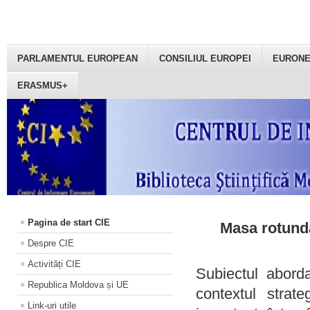
PARLAMENTUL EUROPEAN
CONSILIUL EUROPEI
EURON
ERASMUS+
Pagina de start CIE
Masa rotundă
Despre CIE
Activități CIE
Subiectul aborda
Republica Moldova și UE
contextul strat
Link-uri utile