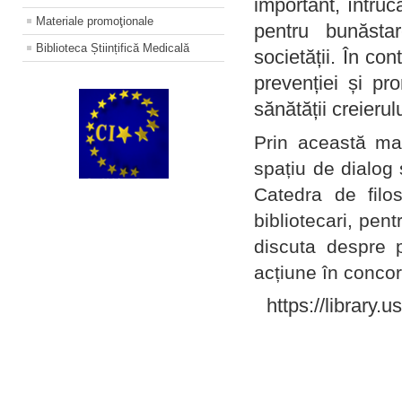
important, întruc
Materiale promoţionale
pentru bunăstar
Biblioteca Științifică Medicală
societății. În con
prevenției și pr
sănătății creierul
Prin această ma
spațiu de dialog 
Catedra de filo
bibliotecari, pent
discuta despre p
acțiune în concord
https://library.