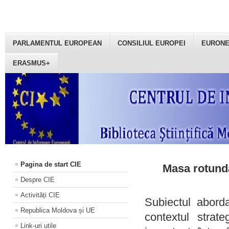
PARLAMENTUL EUROPEAN
CONSILIUL EUROPEI
EURON
ERASMUS+
Pagina de start CIE
Masa rotundă
Despre CIE
Activități CIE
Subiectul aborda
Republica Moldova și UE
contextul strat
Link-uri utile