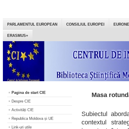
PARLAMENTUL EUROPEAN
CONSILIUL EUROPEI
EURON
ERASMUS+
Pagina de start CIE
Masa rotundă
Despre CIE
Activități CIE
Subiectul aborda
Republica Moldova și UE
contextul strat
Link-uri utile