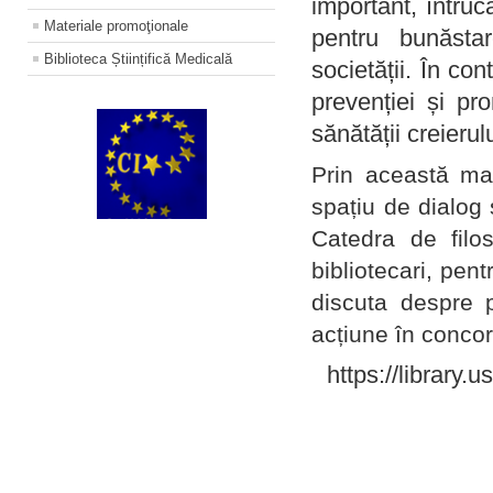
important, întruc
Materiale promoţionale
pentru bunăstar
Biblioteca Științifică Medicală
societății. În con
prevenției și pr
sănătății creierul
Prin această ma
spațiu de dialog 
Catedra de filo
bibliotecari, pent
discuta despre p
acțiune în concord
https://library.