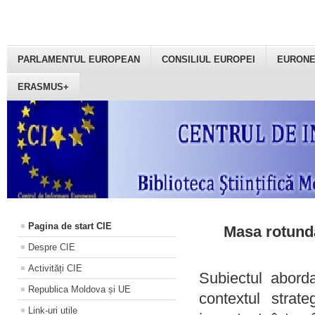
PARLAMENTUL EUROPEAN
CONSILIUL EUROPEI
EURON
ERASMUS+
Pagina de start CIE
Masa rotundă
Despre CIE
Activități CIE
Subiectul aborda
Republica Moldova și UE
contextul strat
Link-uri utile