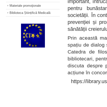
important, întruc
Materiale promoţionale
pentru bunăstar
Biblioteca Științifică Medicală
societății. În con
prevenției și pr
sănătății creierul
Prin această ma
spațiu de dialog 
Catedra de filo
bibliotecari, pent
discuta despre p
acțiune în concord
https://library.