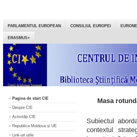
PARLAMENTUL EUROPEAN
CONSILIUL EUROPEI
EURON
ERASMUS+
Pagina de start CIE
Masa rotundă
Despre CIE
Activități CIE
Subiectul aborda
Republica Moldova și UE
contextul strat
Link-uri utile