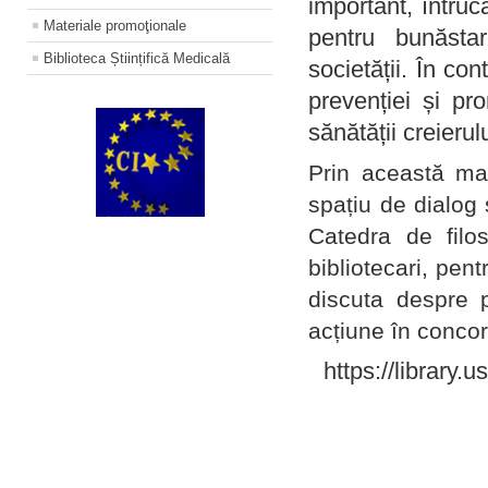
important, întruc
Materiale promoţionale
pentru bunăstar
Biblioteca Științifică Medicală
societății. În con
prevenției și pr
sănătății creierul
Prin această ma
spațiu de dialog 
Catedra de filo
bibliotecari, pent
discuta despre p
acțiune în concord
https://library.