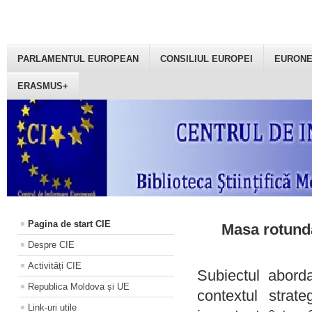
PARLAMENTUL EUROPEAN
CONSILIUL EUROPEI
EURON
ERASMUS+
Pagina de start CIE
Masa rotundă
Despre CIE
Activități CIE
Subiectul aborda
Republica Moldova și UE
contextul strat
Link-uri utile