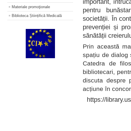
important, întruc
Materiale promoţionale
pentru bunăstar
Biblioteca Științifică Medicală
societății. În con
prevenției și pr
sănătății creierul
Prin această ma
spațiu de dialog 
Catedra de filo
bibliotecari, pent
discuta despre p
acțiune în concord
https://library.