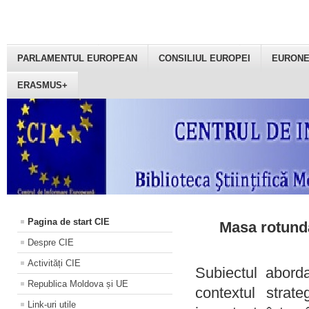
PARLAMENTUL EUROPEAN
CONSILIUL EUROPEI
EURON
ERASMUS+
Pagina de start CIE
Masa rotundă
Despre CIE
Activități CIE
Subiectul aborda
Republica Moldova și UE
contextul strat
Link-uri utile