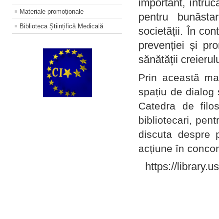
important, întruc
Materiale promoţionale
pentru bunăstar
Biblioteca Științifică Medicală
societății. În con
prevenției și pr
sănătății creierul
Prin această ma
spațiu de dialog 
Catedra de filo
bibliotecari, pent
discuta despre p
acțiune în concord
https://library.