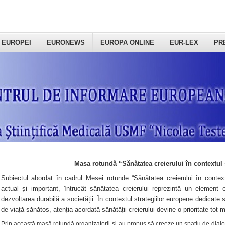
 EUROPEI
EURONEWS
EUROPA ONLINE
EUR-LEX
PR
Masa rotundă “Sănătatea creierului în contextul 
Subiectul abordat în cadrul Mesei rotunde “Sănătatea creierului în context
actual și important, întrucât sănătatea creierului reprezintă un element e
dezvoltarea durabilă a societății. În contextul strategiilor europene dedicate s
de viață sănătos, atenția acordată sănătății creierului devine o prioritate tot 
Prin această masă rotundă organizatorii şi-au propus să creeze un spațiu de dialog