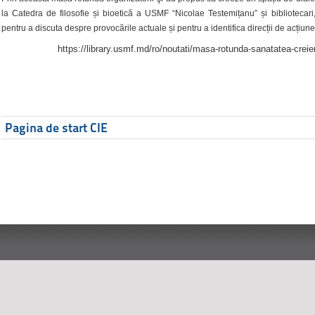
la Catedra de filosofie și bioetică a USMF “Nicolae Testemițanu” și bibliotecari,
pentru a discuta despre provocările actuale și pentru a identifica direcții de acțiune
https://library.usmf.md/ro/noutati/masa-rotunda-sanatatea-creier
Pagina de start CIE