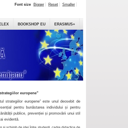
Font size
Bigger
Reset
Smaller
ELEX
BOOKSHOP EU
ERASMUS+
strategiilor europene”
ul strategiilor europene” este unul deosebit de
sențial pentru bunăstarea individului și pentru
ănătății publice, prevenției și promovării unui stil
mai evidentă.
 și schimb de idei între studenți, cadre didactice de