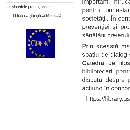
important, întruc
Materiale promoţionale
pentru bunăstar
Biblioteca Științifică Medicală
societății. În con
prevenției și pr
sănătății creierul
Prin această ma
spațiu de dialog 
Catedra de filo
bibliotecari, pent
discuta despre p
acțiune în concord
https://library.