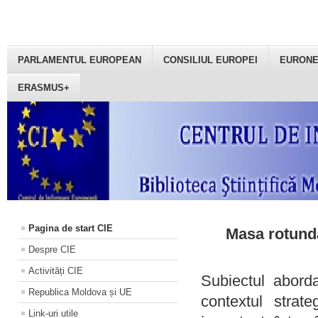
PARLAMENTUL EUROPEAN
CONSILIUL EUROPEI
EURON
ERASMUS+
Pagina de start CIE
Masa rotundă
Despre CIE
Activități CIE
Subiectul aborda
Republica Moldova și UE
contextul strat
Link-uri utile