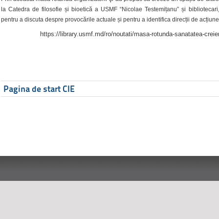
la Catedra de filosofie și bioetică a USMF “Nicolae Testemițanu” și bibliotecari,
pentru a discuta despre provocările actuale și pentru a identifica direcții de acțiune
https://library.usmf.md/ro/noutati/masa-rotunda-sanatatea-creier
Pagina de start CIE