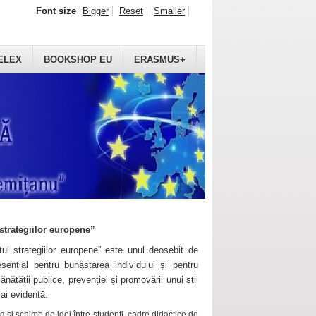
Font size
Bigger
Reset
Smaller
ELEX
BOOKSHOP EU
ERASMUS+
strategiilor europene”
ul strategiilor europene” este unul deosebit de
sențial pentru bunăstarea individului și pentru
ănătății publice, prevenției și promovării unui stil
mai evidentă.
 și schimb de idei între studenți, cadre didactice de