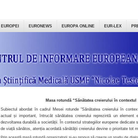
 EUROPEI
EURONEWS
EUROPA ONLINE
EUR-LEX
PR
Masa rotundă “Sănătatea creierului în contextul 
Subiectul abordat în cadrul Mesei rotunde “Sănătatea creierului în context
actual și important, întrucât sănătatea creierului reprezintă un element e
dezvoltarea durabilă a societății. În contextul strategiilor europene dedicate s
de viață sănătos, atenția acordată sănătății creierului devine o prioritate tot 
Prin această masă rotundă organizatorii şi-au propus să creeze un spațiu de dialog