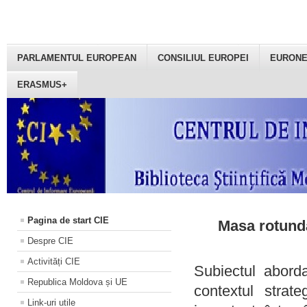
PARLAMENTUL EUROPEAN
CONSILIUL EUROPEI
EURON
ERASMUS+
Pagina de start CIE
Masa rotundă
Despre CIE
Activități CIE
Subiectul aborda
Republica Moldova și UE
contextul strat
Link-uri utile