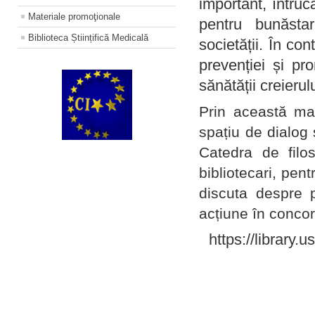
important, întruc
Materiale promoţionale
pentru bunăstar
Biblioteca Științifică Medicală
societății. În con
prevenției și pr
sănătății creierul
Prin această ma
spațiu de dialog 
Catedra de filo
bibliotecari, pent
discuta despre p
acțiune în concord
https://library.