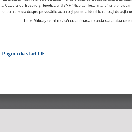
la Catedra de filosofie și bioetică a USMF “Nicolae Testemițanu” și bibliotecari,
pentru a discuta despre provocările actuale și pentru a identifica direcții de acțiune
https://library.usmf.md/ro/noutati/masa-rotunda-sanatatea-creier
Pagina de start CIE