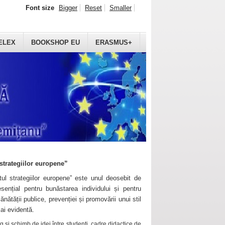
Font size
Bigger
Reset
Smaller
ELEX
BOOKSHOP EU
ERASMUS+
strategiilor europene”
ul strategiilor europene” este unul deosebit de
sențial pentru bunăstarea individului și pentru
ănătății publice, prevenției și promovării unui stil
mai evidentă.
 și schimb de idei între studenți, cadre didactice de