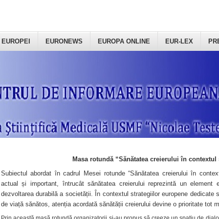
 EUROPEI
EURONEWS
EUROPA ONLINE
EUR-LEX
PR
Masa rotundă “Sănătatea creierului în contextul 
Subiectul abordat în cadrul Mesei rotunde “Sănătatea creierului în context
actual și important, întrucât sănătatea creierului reprezintă un element e
dezvoltarea durabilă a societății. În contextul strategiilor europene dedicate s
de viață sănătos, atenția acordată sănătății creierului devine o prioritate tot 
Prin această masă rotundă organizatorii şi-au propus să creeze un spațiu de dialog