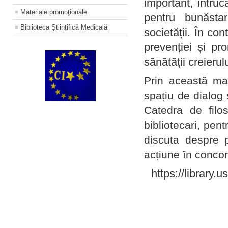
important, întruc
Materiale promoţionale
pentru bunăstar
Biblioteca Științifică Medicală
societății. În con
prevenției și pr
sănătății creierul
Prin această ma
spațiu de dialog 
Catedra de filo
bibliotecari, pent
discuta despre p
acțiune în concord
https://library.