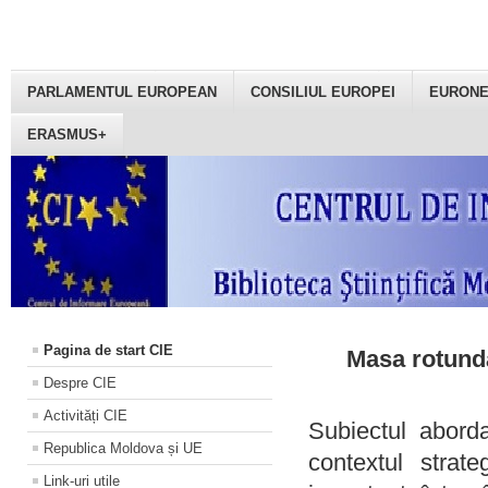
PARLAMENTUL EUROPEAN
CONSILIUL EUROPEI
EURON
ERASMUS+
Pagina de start CIE
Masa rotundă
Despre CIE
Activități CIE
Subiectul aborda
Republica Moldova și UE
contextul strat
Link-uri utile