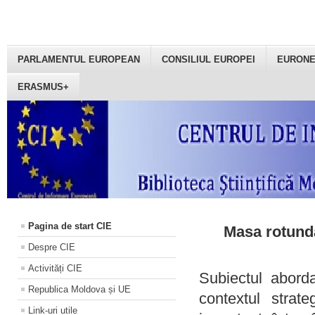
PARLAMENTUL EUROPEAN
CONSILIUL EUROPEI
EURON
ERASMUS+
Pagina de start CIE
Masa rotundă
Despre CIE
Activități CIE
Subiectul aborda
Republica Moldova și UE
contextul strat
Link-uri utile