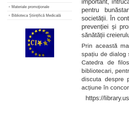
important, întruc
Materiale promoţionale
pentru bunăstar
Biblioteca Științifică Medicală
societății. În con
prevenției și pr
sănătății creierul
Prin această ma
spațiu de dialog 
Catedra de filo
bibliotecari, pent
discuta despre p
acțiune în concord
https://library.