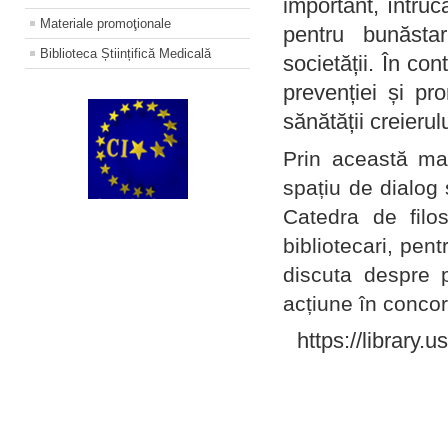
important, întruc
Materiale promoţionale
pentru bunăstar
Biblioteca Științifică Medicală
societății. În con
prevenției și pr
sănătății creierul
Prin această ma
spațiu de dialog 
Catedra de filo
bibliotecari, pent
discuta despre p
acțiune în concord
https://library.