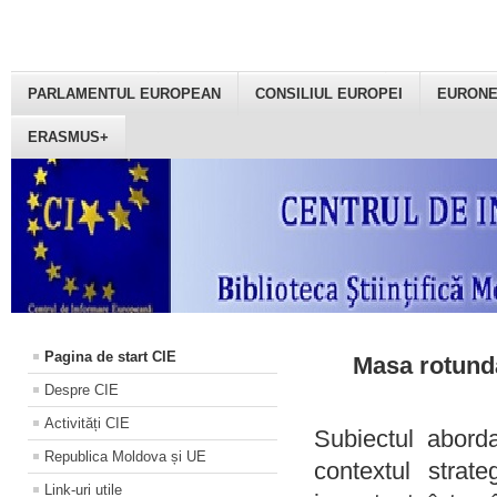
PARLAMENTUL EUROPEAN
CONSILIUL EUROPEI
EURON
ERASMUS+
Pagina de start CIE
Masa rotundă
Despre CIE
Activități CIE
Subiectul aborda
Republica Moldova și UE
contextul strat
Link-uri utile