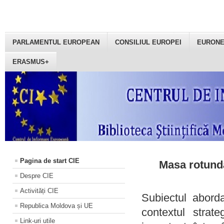
PARLAMENTUL EUROPEAN
CONSILIUL EUROPEI
EURON
ERASMUS+
Pagina de start CIE
Masa rotundă
Despre CIE
Activități CIE
Subiectul aborda
Republica Moldova și UE
contextul strat
Link-uri utile