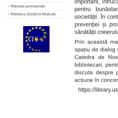
important, întruc
Materiale promoţionale
pentru bunăstar
Biblioteca Științifică Medicală
societății. În con
prevenției și pr
sănătății creierul
Prin această ma
spațiu de dialog 
Catedra de filo
bibliotecari, pent
discuta despre p
acțiune în concord
https://library.