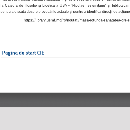
la Catedra de filosofie și bioetică a USMF “Nicolae Testemițanu” și bibliotecari,
pentru a discuta despre provocările actuale și pentru a identifica direcții de acțiune
https://library.usmf.md/ro/noutati/masa-rotunda-sanatatea-creier
Pagina de start CIE