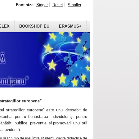
Font size
Bigger
Reset
Smaller
ELEX
BOOKSHOP EU
ERASMUS+
strategiilor europene”
ul strategiilor europene” este unul deosebit de
sențial pentru bunăstarea individului și pentru
ănătății publice, prevenției și promovării unui stil
mai evidentă.
 și schimb de idei între studenți, cadre didactice de