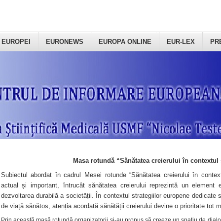
 EUROPEI
EURONEWS
EUROPA ONLINE
EUR-LEX
PR
Masa rotundă “Sănătatea creierului în contextul 
Subiectul abordat în cadrul Mesei rotunde “Sănătatea creierului în context
actual și important, întrucât sănătatea creierului reprezintă un element e
dezvoltarea durabilă a societății. În contextul strategiilor europene dedicate s
de viață sănătos, atenția acordată sănătății creierului devine o prioritate tot 
Prin această masă rotundă organizatorii şi-au propus să creeze un spațiu de dialog