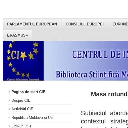
PARLAMENTUL EUROPEAN
CONSILIUL EUROPEI
EURON
ERASMUS+
Pagina de start CIE
Masa rotundă
Despre CIE
Activități CIE
Subiectul aborda
Republica Moldova și UE
contextul strat
Link-uri utile