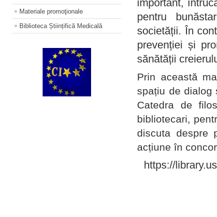
important, întruc
Materiale promoţionale
pentru bunăstar
Biblioteca Științifică Medicală
societății. În con
prevenției și pr
sănătății creierul
Prin această ma
spațiu de dialog 
Catedra de filo
bibliotecari, pent
discuta despre p
acțiune în concord
https://library.