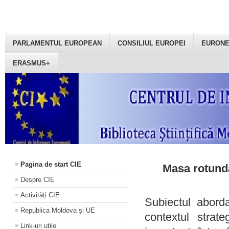
PARLAMENTUL EUROPEAN
CONSILIUL EUROPEI
EURON
ERASMUS+
Pagina de start CIE
Masa rotundă
Despre CIE
Activități CIE
Subiectul aborda
Republica Moldova și UE
contextul strat
Link-uri utile