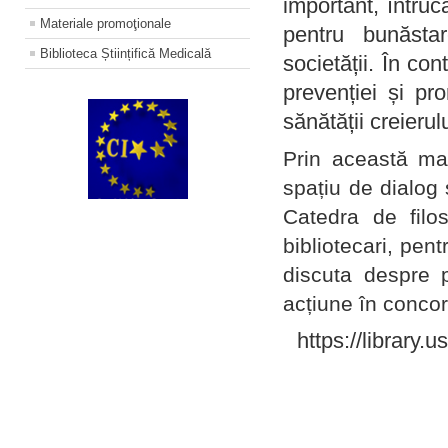
important, întruc
Materiale promoţionale
pentru bunăstar
Biblioteca Științifică Medicală
societății. În con
prevenției și pr
sănătății creierul
Prin această ma
spațiu de dialog 
Catedra de filo
bibliotecari, pent
discuta despre p
acțiune în concord
https://library.