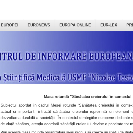
 EUROPEI
EURONEWS
EUROPA ONLINE
EUR-LEX
PR
Masa rotundă “Sănătatea creierului în contextul 
Subiectul abordat în cadrul Mesei rotunde “Sănătatea creierului în context
actual și important, întrucât sănătatea creierului reprezintă un element e
dezvoltarea durabilă a societății. În contextul strategiilor europene dedicate s
de viață sănătos, atenția acordată sănătății creierului devine o prioritate tot 
Prin această masă rotundă organizatorii şi-au propus să creeze un spațiu de dialog