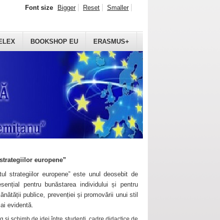
Font size
Bigger
Reset
Smaller
ELEX
BOOKSHOP EU
ERASMUS+
strategiilor europene”
ul strategiilor europene” este unul deosebit de
sențial pentru bunăstarea individului și pentru
ănătății publice, prevenției și promovării unui stil
mai evidentă.
 și schimb de idei între studenți, cadre didactice de