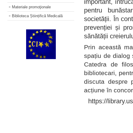
important, întruc
Materiale promoţionale
pentru bunăstar
Biblioteca Științifică Medicală
societății. În con
prevenției și pr
sănătății creierul
Prin această ma
spațiu de dialog 
Catedra de filo
bibliotecari, pent
discuta despre p
acțiune în concord
https://library.