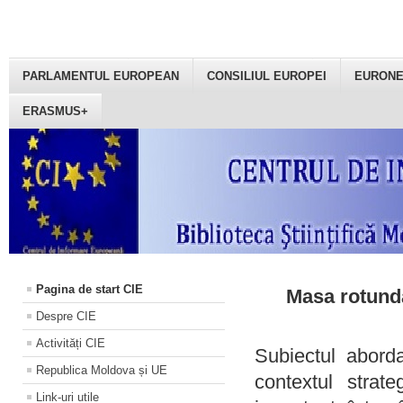
PARLAMENTUL EUROPEAN
CONSILIUL EUROPEI
EURON
ERASMUS+
Pagina de start CIE
Masa rotundă
Despre CIE
Activități CIE
Subiectul aborda
Republica Moldova și UE
contextul strat
Link-uri utile