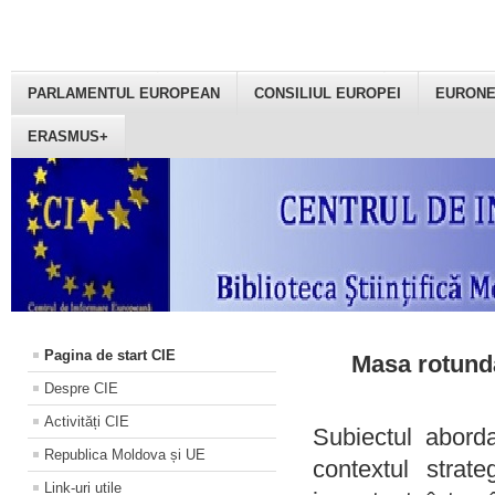
PARLAMENTUL EUROPEAN
CONSILIUL EUROPEI
EURON
ERASMUS+
Pagina de start CIE
Masa rotundă
Despre CIE
Activități CIE
Subiectul aborda
Republica Moldova și UE
contextul strat
Link-uri utile