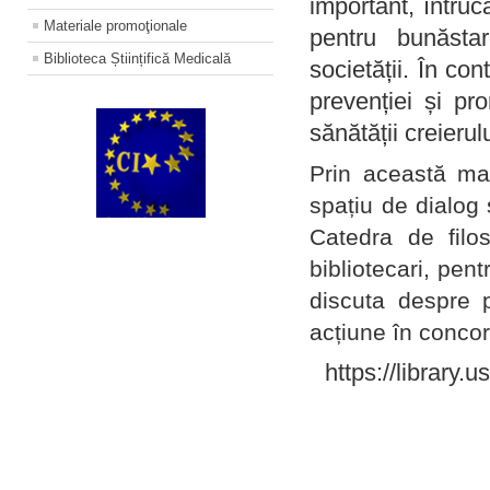
important, întruc
Materiale promoţionale
pentru bunăstar
Biblioteca Științifică Medicală
societății. În con
prevenției și pr
sănătății creierul
Prin această ma
spațiu de dialog 
Catedra de filo
bibliotecari, pent
discuta despre p
acțiune în concord
https://library.