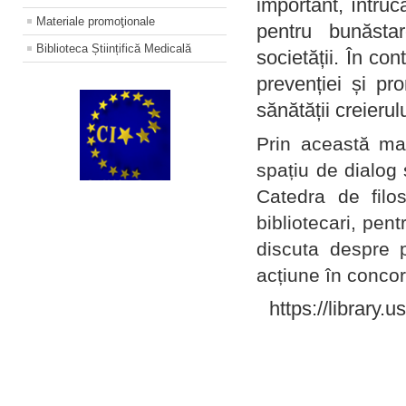
important, întruc
Materiale promoţionale
pentru bunăstar
Biblioteca Științifică Medicală
societății. În con
prevenției și pr
sănătății creierul
Prin această ma
spațiu de dialog 
Catedra de filo
bibliotecari, pent
discuta despre p
acțiune în concord
https://library.