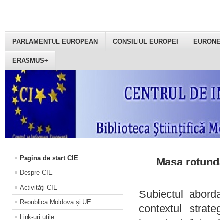
PARLAMENTUL EUROPEAN
CONSILIUL EUROPEI
EURON
ERASMUS+
Pagina de start CIE
Masa rotundă
Despre CIE
Activități CIE
Subiectul aborda
Republica Moldova și UE
contextul strat
Link-uri utile