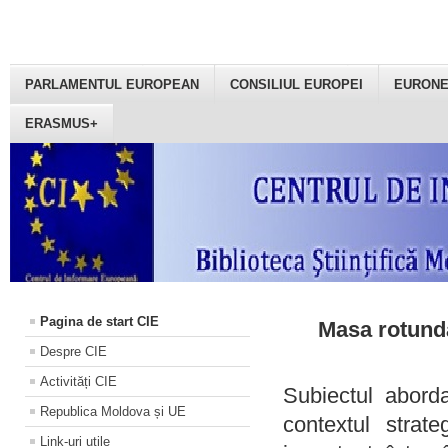
PARLAMENTUL EUROPEAN
CONSILIUL EUROPEI
EURON
ERASMUS+
Pagina de start CIE
Masa rotundă
Despre CIE
Activități CIE
Subiectul aborda
Republica Moldova și UE
contextul strat
Link-uri utile