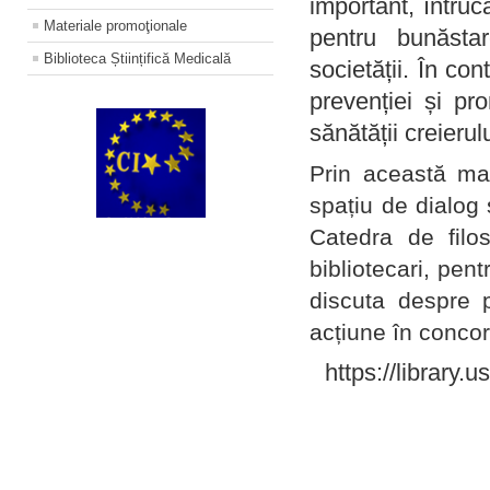
important, întruc
Materiale promoţionale
pentru bunăstar
Biblioteca Științifică Medicală
societății. În con
prevenției și pr
sănătății creierul
Prin această ma
spațiu de dialog 
Catedra de filo
bibliotecari, pent
discuta despre p
acțiune în concord
https://library.