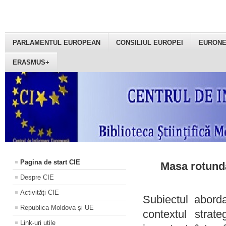
PARLAMENTUL EUROPEAN
CONSILIUL EUROPEI
EURON
ERASMUS+
Pagina de start CIE
Masa rotundă
Despre CIE
Activități CIE
Subiectul aborda
Republica Moldova și UE
contextul strat
Link-uri utile