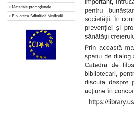
important, întruc
Materiale promoţionale
pentru bunăstar
Biblioteca Științifică Medicală
societății. În con
prevenției și pr
sănătății creierul
Prin această ma
spațiu de dialog 
Catedra de filo
bibliotecari, pent
discuta despre p
acțiune în concord
https://library.