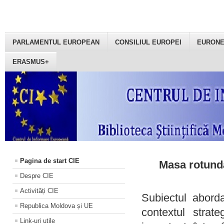
PARLAMENTUL EUROPEAN
CONSILIUL EUROPEI
EURON
ERASMUS+
Pagina de start CIE
Masa rotundă
Despre CIE
Activități CIE
Subiectul aborda
Republica Moldova și UE
contextul strat
Link-uri utile