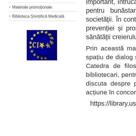
important, întruc
Materiale promoţionale
pentru bunăstar
Biblioteca Științifică Medicală
societății. În con
prevenției și pr
sănătății creierul
Prin această ma
spațiu de dialog 
Catedra de filo
bibliotecari, pent
discuta despre p
acțiune în concord
https://library.