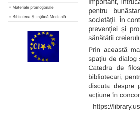
important, întruc
Materiale promoţionale
pentru bunăstar
Biblioteca Științifică Medicală
societății. În con
prevenției și pr
sănătății creierul
Prin această ma
spațiu de dialog 
Catedra de filo
bibliotecari, pent
discuta despre p
acțiune în concord
https://library.