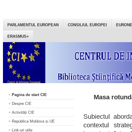
PARLAMENTUL EUROPEAN
CONSILIUL EUROPEI
EURON
ERASMUS+
Pagina de start CIE
Masa rotundă
Despre CIE
Activități CIE
Subiectul aborda
Republica Moldova și UE
contextul strat
Link-uri utile