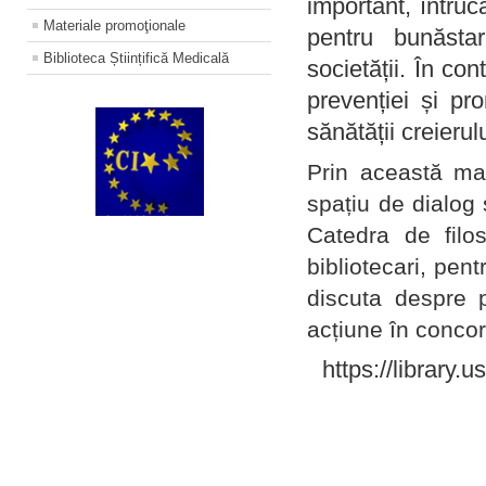
important, întruc
Materiale promoţionale
pentru bunăstar
Biblioteca Științifică Medicală
societății. În con
prevenției și pr
sănătății creierul
Prin această ma
spațiu de dialog 
Catedra de filo
bibliotecari, pent
discuta despre p
acțiune în concord
https://library.