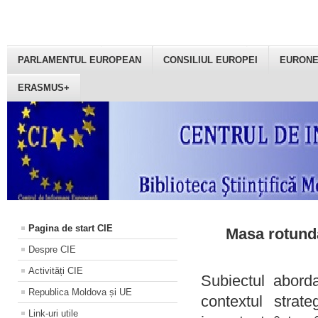
PARLAMENTUL EUROPEAN
CONSILIUL EUROPEI
EURON
ERASMUS+
Pagina de start CIE
Masa rotundă
Despre CIE
Activități CIE
Subiectul aborda
Republica Moldova și UE
contextul strat
Link-uri utile