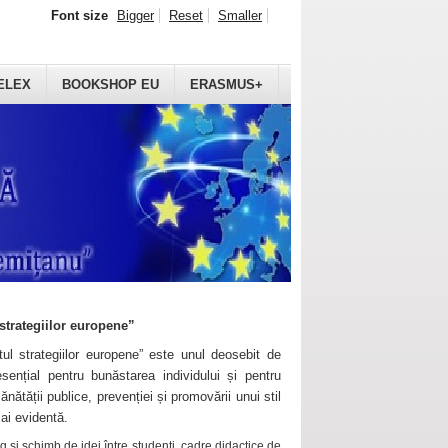
Font size
Bigger
Reset
Smaller
ELEX
BOOKSHOP EU
ERASMUS+
strategiilor europene”
ul strategiilor europene” este unul deosebit de
sențial pentru bunăstarea individului și pentru
ănătății publice, prevenției și promovării unui stil
mai evidentă.
 și schimb de idei între studenți, cadre didactice de