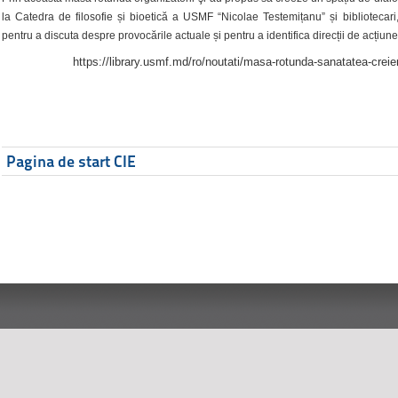
la Catedra de filosofie și bioetică a USMF “Nicolae Testemițanu” și bibliotecari,
pentru a discuta despre provocările actuale și pentru a identifica direcții de acțiune
https://library.usmf.md/ro/noutati/masa-rotunda-sanatatea-creier
Pagina de start CIE