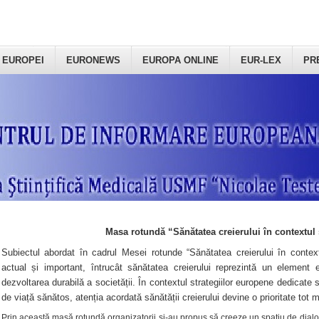
 EUROPEI
EURONEWS
EUROPA ONLINE
EUR-LEX
PR
Masa rotundă “Sănătatea creierului în contextul 
Subiectul abordat în cadrul Mesei rotunde “Sănătatea creierului în context
actual și important, întrucât sănătatea creierului reprezintă un element e
dezvoltarea durabilă a societății. În contextul strategiilor europene dedicate s
de viață sănătos, atenția acordată sănătății creierului devine o prioritate tot 
Prin această masă rotundă organizatorii şi-au propus să creeze un spațiu de dialog