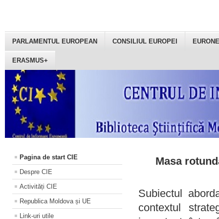
PARLAMENTUL EUROPEAN
CONSILIUL EUROPEI
EURON
ERASMUS+
Pagina de start CIE
Masa rotundă
Despre CIE
Activități CIE
Subiectul aborda
Republica Moldova și UE
contextul strat
Link-uri utile