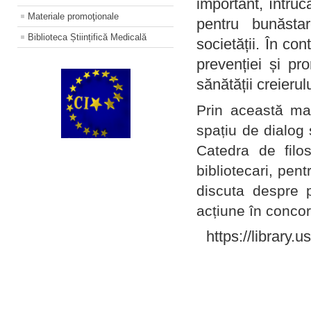
important, întruc
Materiale promoţionale
pentru bunăstar
Biblioteca Științifică Medicală
societății. În con
prevenției și pr
sănătății creierul
Prin această ma
spațiu de dialog 
Catedra de filo
bibliotecari, pent
discuta despre p
acțiune în concord
https://library.