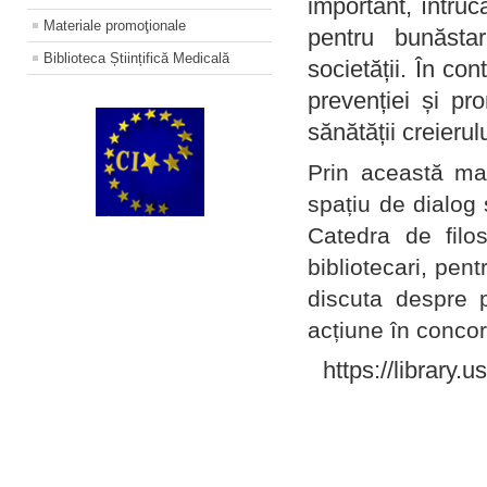
important, întruc
Materiale promoţionale
pentru bunăstar
Biblioteca Științifică Medicală
societății. În con
prevenției și pr
sănătății creierul
Prin această ma
spațiu de dialog 
Catedra de filo
bibliotecari, pent
discuta despre p
acțiune în concord
https://library.