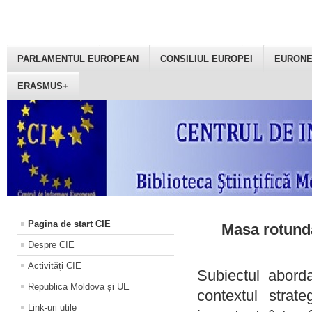
PARLAMENTUL EUROPEAN
CONSILIUL EUROPEI
EURON
ERASMUS+
Pagina de start CIE
Masa rotundă
Despre CIE
Activități CIE
Subiectul aborda
Republica Moldova și UE
contextul strat
Link-uri utile