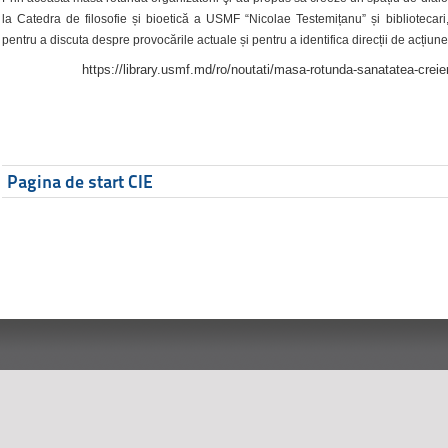
la Catedra de filosofie și bioetică a USMF “Nicolae Testemițanu” și bibliotecari,
pentru a discuta despre provocările actuale și pentru a identifica direcții de acțiune
https://library.usmf.md/ro/noutati/masa-rotunda-sanatatea-creier
Pagina de start CIE