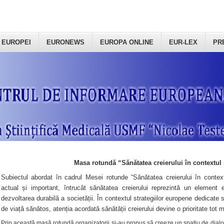
 EUROPEI
EURONEWS
EUROPA ONLINE
EUR-LEX
PR
Masa rotundă “Sănătatea creierului în contextul 
Subiectul abordat în cadrul Mesei rotunde “Sănătatea creierului în context
actual și important, întrucât sănătatea creierului reprezintă un element e
dezvoltarea durabilă a societății. În contextul strategiilor europene dedicate s
de viață sănătos, atenția acordată sănătății creierului devine o prioritate tot 
Prin această masă rotundă organizatorii şi-au propus să creeze un spațiu de dialog