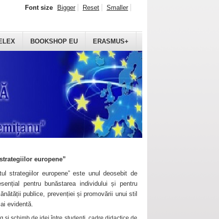
Font size
Bigger
Reset
Smaller
ELEX
BOOKSHOP EU
ERASMUS+
strategiilor europene”
ul strategiilor europene” este unul deosebit de
sențial pentru bunăstarea individului și pentru
ănătății publice, prevenției și promovării unui stil
mai evidentă.
 și schimb de idei între studenți, cadre didactice de